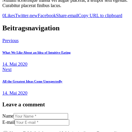
Nullam scelerisque massa vel augue placerat, a tempor sem egestas.
Curabitur placerat finibus lacus.
0
Likes
Twitter-new
Facebook
Share-email
Copy URL to clipboard
Beitragsnavigation
Previous
What We Like About an Idea of Intuitive Eating
14. Mai 2020
Next
All the Greatest Ideas Come Unexpectedly
14. Mai 2020
Leave a comment
Name
E-mail