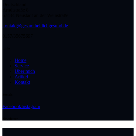
Deutschland —
Arndtstraße 8
67434 Neustadt an der Weinstraße
kontakt@gesamtheitlichgesund.de
0157/35675697
Links
Home
Service
Über mich
Artikel
Kontakt
Socials
Facebook
Instagram
Newsletter